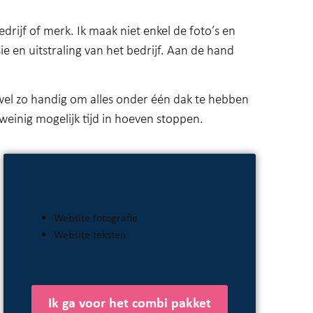
drijf of merk. Ik maak niet enkel de foto’s en
e en uitstraling van het bedrijf. Aan de hand
het wel zo handig om alles onder één dak te hebben
 weinig mogelijk tijd in hoeven stoppen.
WEBSITE COMBI PAKKET
Website fotografie
Website teksten
€ 575,00 excl. btw
Ik ga voor het combi pakket