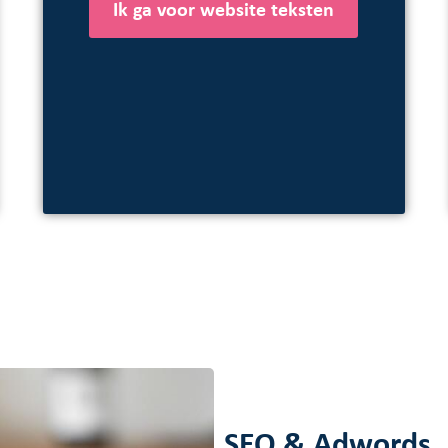
Ik ga voor website teksten
SEO & Adwords