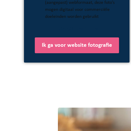
(aangepast) webformaat, deze foto’s
mogen digitaal voor commerciële
doeleinden worden gebruikt
€ 325,00 excl. btw
Ik ga voor website fotografie