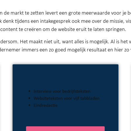
in de markt te zetten levert een grote meerwaarde voor je be
 denk tijdens een intakegesprek ook mee over de missie, visi
ontent te creëren om de website eruit te laten springen.
t andersom. Het maakt niet uit, want alles is mogelijk. Al is 
 ondernemer immers een zo goed mogelijk resultaat en hier zo
WEBSITE TEKSTEN
Interview voor bedrijfsteksten
Websiteteksten voor vijf tabbladen
Eindredactie
€ 300,00 excl. btw