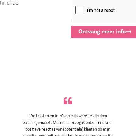
chillende
Ontvang meer info
“De teksten en foto's op mijn website zijn door
Sabine gemaakt. Meteen al kreeg ik ontzettend veel
positieve reacties van (potentiële) klanten op mijn
website. Voor mij was dat het teken dat een website