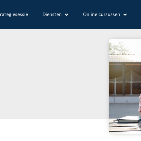
rategiesessie
Diensten
Online cursussen