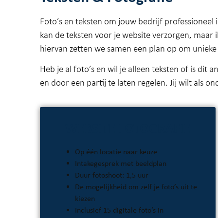
Foto’s en teksten om jouw bedrijf professioneel 
kan de teksten voor je website verzorgen, maar ik
hiervan zetten we samen een plan op om unieke c
Heb je al foto’s en wil je alleen teksten of is di
en door een partij te laten regelen. Jij wilt als
WEBSITE FOTOGRAFIE
Op één locatie naar keuze
Intakegesprek met beeldplan
Duur fotoshoot: 1,5 uur
De mogelijkheid om zelf je foto’s uit te
kiezen
Inclusief 15 digitale foto’s in