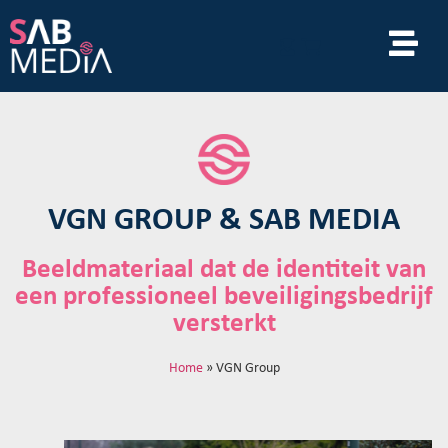
VGN GROUP & SAB MEDIA
Beeldmateriaal dat de identiteit van
een professioneel beveiligingsbedrijf
versterkt
Home
»
VGN Group